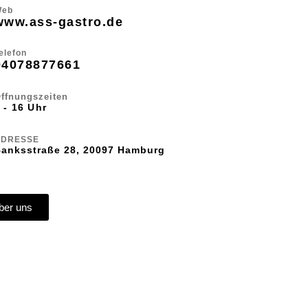
Web
www.ass-gastro.de
elefon
04078877661
ffnungszeiten
 - 16 Uhr
ADRESSE
anksstraße 28, 20097 Hamburg
ber uns