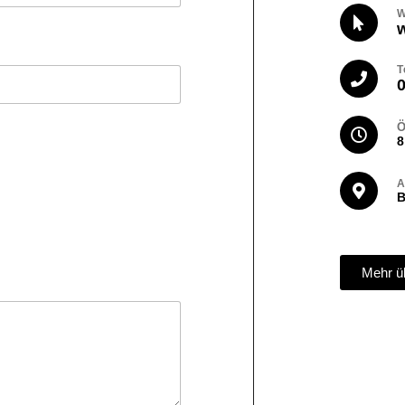
T
Ö
8
B
Mehr ü