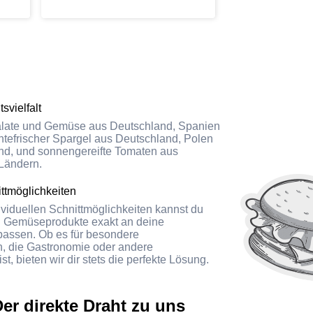
damit umgegangen wird, ist
einfach sensationell.
Andersherum vergessen wir
auch mal etwas, es wird
immer sofort nachgeliefert, so
wie man sich einen
Lieferanten eben wünscht,
svielfalt
einfach Top. Zudem ist der
Außendienst auch immer
late und Gemüse aus Deutschland, Spanien
erreichbar, auch hier ein
ntefrischer Spargel aus Deutschland, Polen
nd, und sonnengereifte Tomaten aus
großes Lob, weiter so...
Ländern.
ittmöglichkeiten
ividuellen Schnittmöglichkeiten kannst du
d Gemüseprodukte exakt an deine
passen. Ob es für besondere
n, die Gastronomie oder andere
t, bieten wir dir stets die perfekte Lösung.
Der direkte Draht zu uns