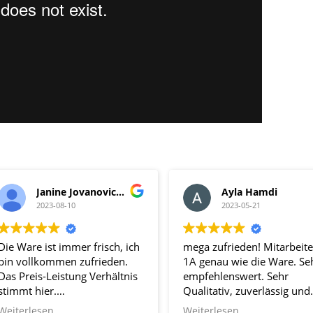
Ayla Hamdi
david martin
2023-05-21
2023-01-13
mega zufrieden! Mitarbeiter
Verlässlicher Gemüseli
1A genau wie die Ware. Sehr
mit gutem Kundenservi
empfehlenswert. Sehr
Qualitativ, zuverlässig und
frisch
Weiterlesen