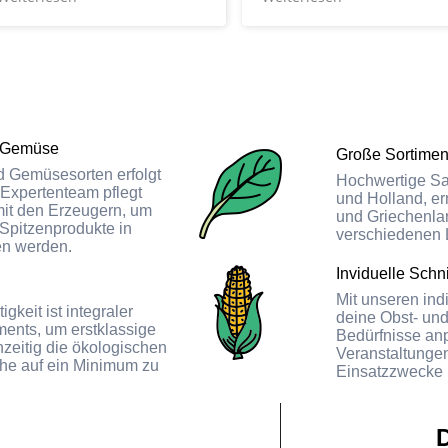
Lg
 Gemüse​
Große Sortiment
 Gemüsesorten erfolgt
Hochwertige Sa
 Expertenteam pflegt
und Holland, er
it den Erzeugern, um
und Griechenla
 Spitzenprodukte in
verschiedenen 
en werden.
Inviduelle Schn
Mit unseren ind
keit ist integraler
deine Obst- un
ents, um erstklassige
Bedürfnisse an
hzeitig die ökologischen
Veranstaltunge
he auf ein Minimum zu
Einsatzzwecke is